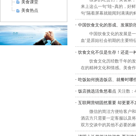
美食课堂
来上这么一句“哇~真的，好
美食热点
句“隔着屏幕就能闻到满满的鲜
·
中国饮食文化的形成、发展阶
中国饮食文化的发展是一
血”是原始社会初期的主要特
·
饮食文化不仅是生存！还是一
饮食文化历经数千年的发
在的精神文化和情感。美食作
·
吃饭如何挑选饭店、就餐时哪
·
饭店挑选活鱼悠着点
关注数：4
·
互联网营销固然重要 却更要不
微信的简洁方便给客户和
酒店方只需要一定客服以及将
双方交谈中的其他不必要的麻